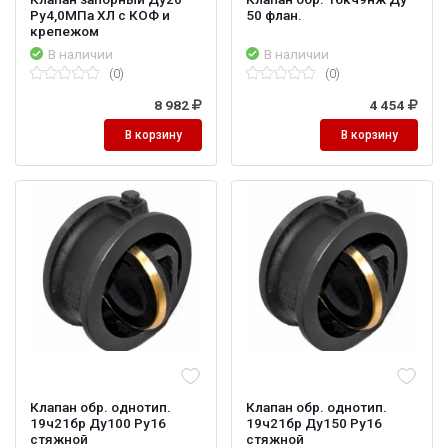
Ру4,0МПа ХЛ с КОФ и
50 флан.
крепежом
В наличии
В наличии
(0)
(0)
8 982
4 454
В корзину
В корзину
Клапан обр. однотип.
Клапан обр. однотип.
19ч21бр Ду100 Ру16
19ч21бр Ду150 Ру16
стяжной
стяжной