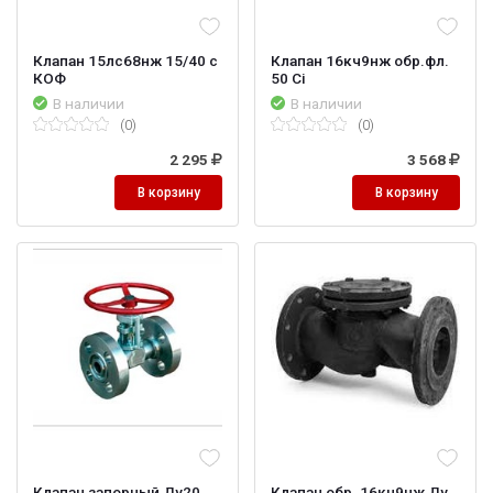
Клапан 15лс68нж 15/40 с
Клапан 16кч9нж обр.фл.
КОФ
50 Ci
В наличии
В наличии
(0)
(0)
2 295
3 568
В корзину
В корзину
Клапан запорный Ду20
Клапан обр. 16кч9нж Ду