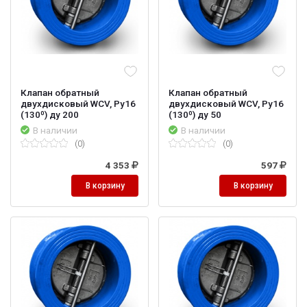
Клапан обратный
Клапан обратный
двухдисковый WCV, Ру16
двухдисковый WCV, Ру16
(130⁰) ду 200
(130⁰) ду 50
В наличии
В наличии
(0)
(0)
4 353
597
В корзину
В корзину